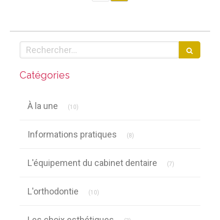
Rechercher
Catégories
Articles Count
À la une
(10)
Articles Count
Informations pratiques
(8)
Articles Count
L'équipement du cabinet dentaire
(7)
Articles Count
L'orthodontie
(10)
Articles Count
Les choix esthétiques