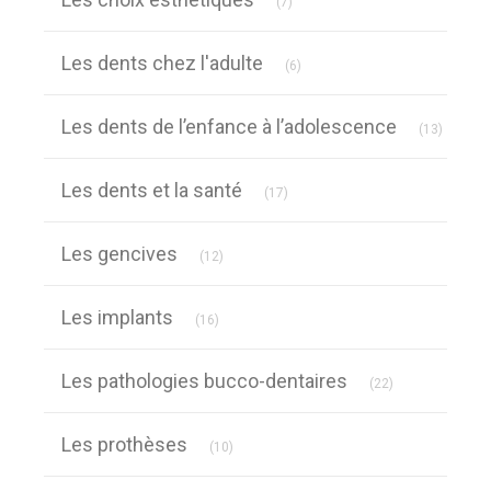
(7)
Articles Count
Les dents chez l'adulte
(6)
Article
Les dents de l’enfance à l’adolescence
(13)
Articles Count
Les dents et la santé
(17)
Articles Count
Les gencives
(12)
Articles Count
Les implants
(16)
Articles Count
Les pathologies bucco-dentaires
(22)
Articles Count
Les prothèses
(10)