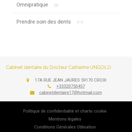
Articles Count
Omnipratique
(9)
Articles Count
Prendre soin des dents
(11)
Cabinet dentaire du Docteur Catherine UNGOLO
17A RUE JEAN JAURES
59170
CROIX
+33320750457
cabinetdentaire17@hotmail.com
Politique de confidentialité et charte cookie
Mentions légales
Conditions Générales Utilisation