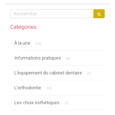
Rechercher
Catégories
Articles Count
À la une
(10)
Articles Count
Informations pratiques
(8)
Articles Count
L'équipement du cabinet dentaire
(7)
Articles Count
L'orthodontie
(10)
Articles Count
Les choix esthétiques
(7)
Articles Count