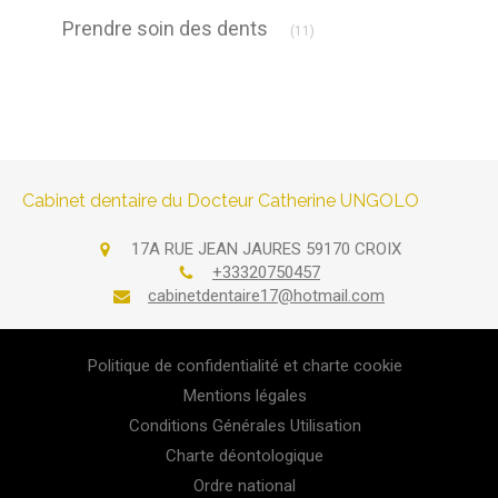
Articles Count
Prendre soin des dents
(11)
Cabinet dentaire du Docteur Catherine UNGOLO
17A RUE JEAN JAURES
59170
CROIX
+33320750457
cabinetdentaire17@hotmail.com
Politique de confidentialité et charte cookie
Mentions légales
Conditions Générales Utilisation
Charte déontologique
Ordre national