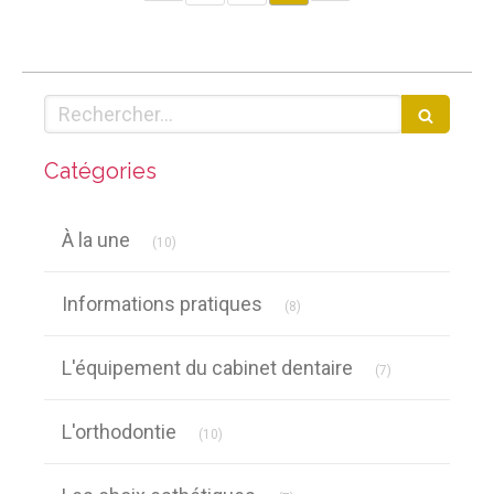
Rechercher
Catégories
Articles Count
À la une
(10)
Articles Count
Informations pratiques
(8)
Articles Count
L'équipement du cabinet dentaire
(7)
Articles Count
L'orthodontie
(10)
Articles Count