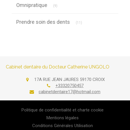
Articles Count
Omnipratique
(9)
Articles Count
Prendre soin des dents
(11)
Cabinet dentaire du Docteur Catherine UNGOLO
17A RUE JEAN JAURES
59170
CROIX
+33320750457
cabinetdentaire17@hotmail.com
Politique de confidentialité et charte cookie
Mentions légales
Conditions Générales Utilisation