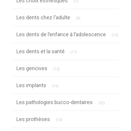
Les choix esthétiques
(7)
Articles Count
Les dents chez l'adulte
(6)
Article
Les dents de l’enfance à l’adolescence
(13)
Articles Count
Les dents et la santé
(17)
Articles Count
Les gencives
(12)
Articles Count
Les implants
(16)
Articles Count
Les pathologies bucco-dentaires
(22)
Articles Count
Les prothèses
(10)