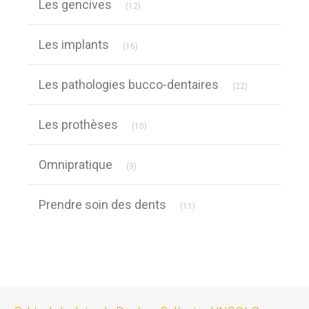
Les gencives
(12)
Articles Count
Les implants
(16)
Articles Count
Les pathologies bucco-dentaires
(22)
Articles Count
Les prothèses
(10)
Articles Count
Omnipratique
(9)
Articles Count
Prendre soin des dents
(11)