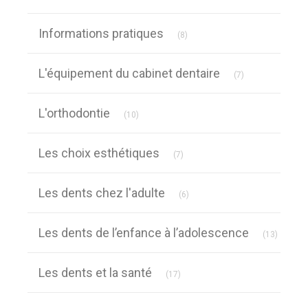
Articles Count
Informations pratiques
(8)
Articles Count
L'équipement du cabinet dentaire
(7)
Articles Count
L'orthodontie
(10)
Articles Count
Les choix esthétiques
(7)
Articles Count
Les dents chez l'adulte
(6)
Article
Les dents de l’enfance à l’adolescence
(13)
Articles Count
Les dents et la santé
(17)
Articles Count