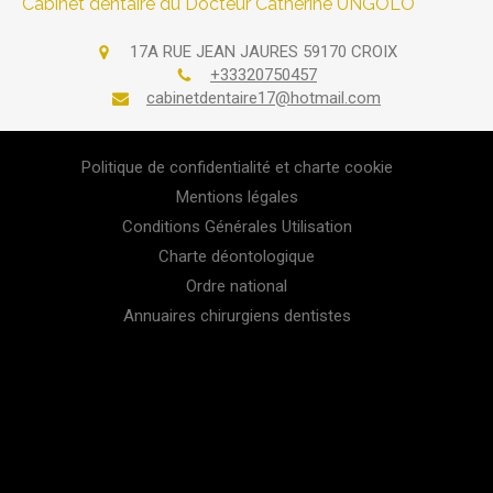
Cabinet dentaire du Docteur Catherine UNGOLO
17A RUE JEAN JAURES
59170
CROIX
+33320750457
cabinetdentaire17@hotmail.com
Politique de confidentialité et charte cookie
Mentions légales
Conditions Générales Utilisation
Charte déontologique
Ordre national
Annuaires chirurgiens dentistes