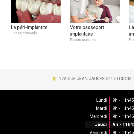
La péri-implantite
Votre passeport
La
Fiches conseils
implantaire
im
Fiches conseils
Fi
17A RUE JEAN JAURES
59170
CROIX
Lundi
9h - 11h45
Mardi
9h - 11h45
Mercredi
9h - 11h45
Jeudi
9h - 11h4
Vendredi
9h - 11h45