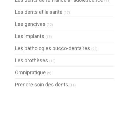
(13)
Articles Count
Les dents et la santé
(17)
Articles Count
Les gencives
(12)
Articles Count
Les implants
(16)
Articles Count
Les pathologies bucco-dentaires
(22)
Articles Count
Les prothèses
(10)
Articles Count
Omnipratique
(9)
Articles Count
Prendre soin des dents
(11)