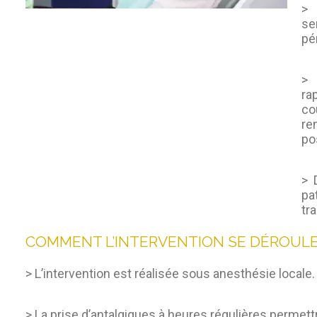
> 
se
pé
> 
ra
co
re
po
> 
pa
tr
COMMENT L’INTERVENTION SE DÉROULE
> L’intervention est réalisée sous anesthésie locale.
> La prise d’antalgiques à heures régulières permettra