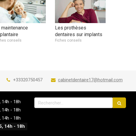
 maintenance
Les prothèses
plantaire
dentaires sur implants
ches conseils
Fiches conseils
+33320750457
cabinetdentaire17@hotmail.com
Rechercher
,
14h - 18h
,
14h - 18h
,
14h - 18h
5
,
14h - 18h