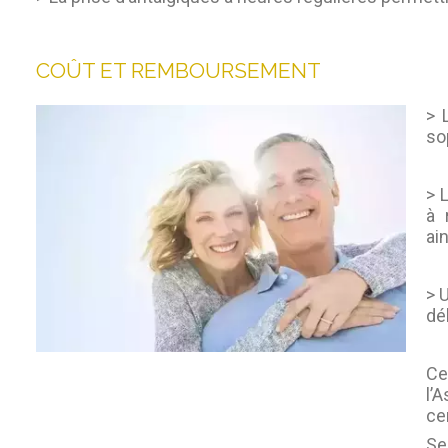
COÛT ET REMBOURSEMENT
> 
so
> 
à 
ai
> 
dé
Ce
l’
ce
Se