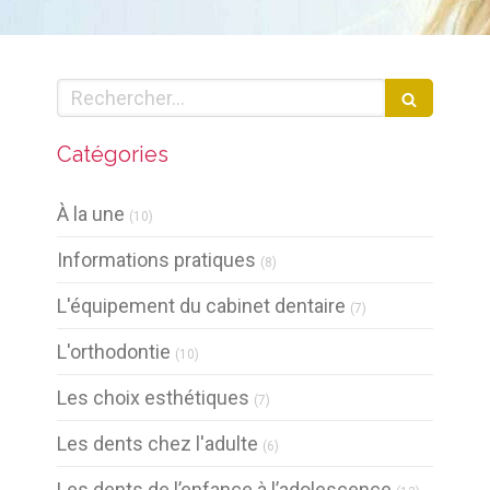
Rechercher
Catégories
Articles Count
À la une
(10)
Articles Count
Informations pratiques
(8)
Articles Count
L'équipement du cabinet dentaire
(7)
Articles Count
L'orthodontie
(10)
Articles Count
Les choix esthétiques
(7)
Articles Count
Les dents chez l'adulte
(6)
Articles Co
Les dents de l’enfance à l’adolescence