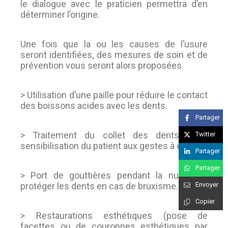
le dialogue avec le praticien permettra d’en
déterminer l’origine.
Une fois que la ou les causes de l’usure
seront identifiées, des mesures de soin et de
prévention vous seront alors proposées.
> Utilisation d’une paille pour réduire le contact
des boissons acides avec les dents.
Partager
> Traitement du collet des dents, avec
Twitter
sensibilisation du patient aux gestes à éviter.
Partager
Partager
> Port de gouttières pendant la nuit pour
protéger les dents en cas de bruxisme.
Envoyer
Copier
> Restaurations esthétiques (pose de
facettes ou de couronnes esthétiques par