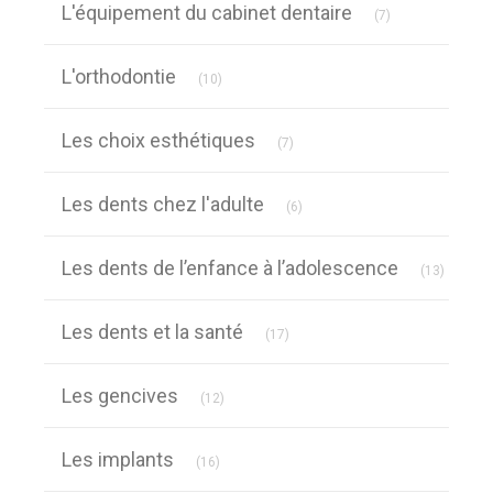
L'équipement du cabinet dentaire
(7)
Articles Count
L'orthodontie
(10)
Articles Count
Les choix esthétiques
(7)
Articles Count
Les dents chez l'adulte
(6)
Article
Les dents de l’enfance à l’adolescence
(13)
Articles Count
Les dents et la santé
(17)
Articles Count
Les gencives
(12)
Articles Count
Les implants
(16)