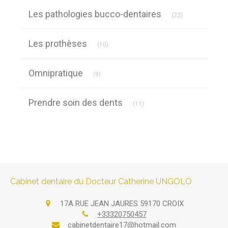
Articles Count
Les pathologies bucco-dentaires
(22)
Articles Count
Les prothèses
(10)
Articles Count
Omnipratique
(9)
Articles Count
Prendre soin des dents
(11)
Cabinet dentaire du Docteur Catherine UNGOLO
17A RUE JEAN JAURES
59170
CROIX
+33320750457
cabinetdentaire17@hotmail.com