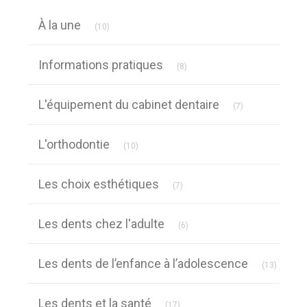
Articles Count
À la une
(10)
Articles Count
Informations pratiques
(8)
Articles Count
L'équipement du cabinet dentaire
(7)
Articles Count
L'orthodontie
(10)
Articles Count
Les choix esthétiques
(7)
Articles Count
Les dents chez l'adulte
(6)
Article
Les dents de l’enfance à l’adolescence
(13)
Articles Count
Les dents et la santé
(17)