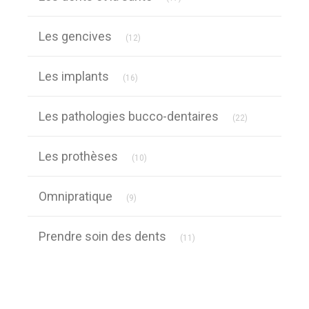
Articles Count
Les gencives
(12)
Articles Count
Les implants
(16)
Articles Count
Les pathologies bucco-dentaires
(22)
Articles Count
Les prothèses
(10)
Articles Count
Omnipratique
(9)
Articles Count
Prendre soin des dents
(11)