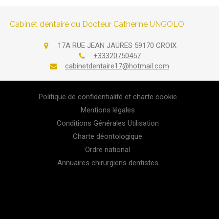
Cabinet dentaire du Docteur Catherine UNGOLO
17A RUE JEAN JAURES
59170
CROIX
+33320750457
cabinetdentaire17@hotmail.com
Politique de confidentialité et charte cookie
Mentions légales
Conditions Générales Utilisation
Charte déontologique
Ordre national
Annuaires chirurgiens dentistes