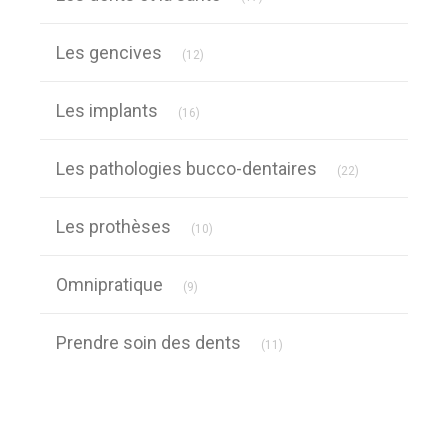
Articles Count
Les gencives
(12)
Articles Count
Les implants
(16)
Articles Count
Les pathologies bucco-dentaires
(22)
Articles Count
Les prothèses
(10)
Articles Count
Omnipratique
(9)
Articles Count
Prendre soin des dents
(11)