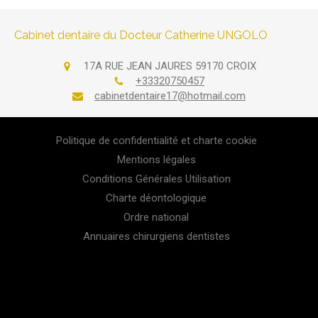
Cabinet dentaire du Docteur Catherine UNGOLO
17A RUE JEAN JAURES
59170
CROIX
+33320750457
cabinetdentaire17@hotmail.com
Politique de confidentialité et charte cookie
Mentions légales
Conditions Générales Utilisation
Charte déontologique
Ordre national
Annuaires chirurgiens dentistes