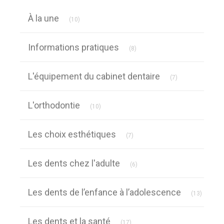
Articles Count
À la une
(10)
Articles Count
Informations pratiques
(8)
Articles Count
L'équipement du cabinet dentaire
(7)
Articles Count
L'orthodontie
(10)
Articles Count
Les choix esthétiques
(7)
Articles Count
Les dents chez l'adulte
(6)
Article
Les dents de l’enfance à l’adolescence
(13)
Articles Count
Les dents et la santé
(17)